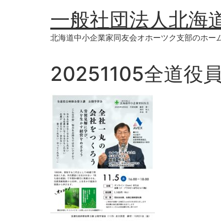
コ
一般社団法人北海
ン
テ
北海道中小企業家同友会オホーツク支部のホー
ン
ツ
に
20251105全道
ス
キ
ッ
プ