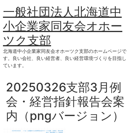
コ
一般社団法人北海道中
ン
テ
小企業家同友会オホー
ン
ツ
ツク支部
に
ス
北海道中小企業家同友会オホーツク支部のホームページで
キ
す。良い会社、良い経営者、良い経営環境づくりを目指し
ッ
ています。
プ
20250326支部3月例
会・経営指針報告会案
内（pngバージョン）