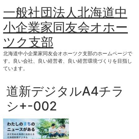
コ
一般社団法人北海道中
ン
テ
小企業家同友会オホー
ン
ツ
ツク支部
に
ス
北海道中小企業家同友会オホーツク支部のホームページで
キ
す。良い会社、良い経営者、良い経営環境づくりを目指し
ッ
ています。
プ
道新デジタルA4チラ
シ+-002