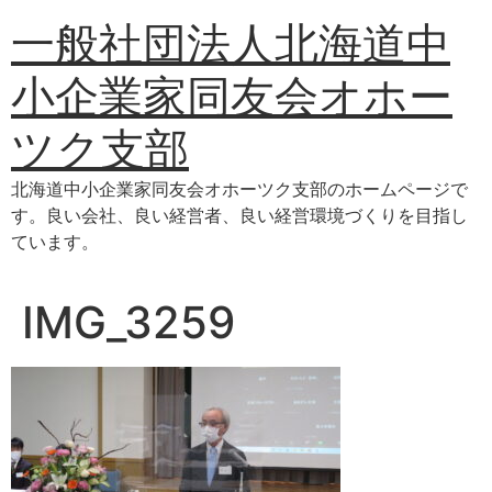
コ
一般社団法人北海道中
ン
テ
小企業家同友会オホー
ン
ツ
ツク支部
に
ス
北海道中小企業家同友会オホーツク支部のホームページで
キ
す。良い会社、良い経営者、良い経営環境づくりを目指し
ッ
ています。
プ
IMG_3259