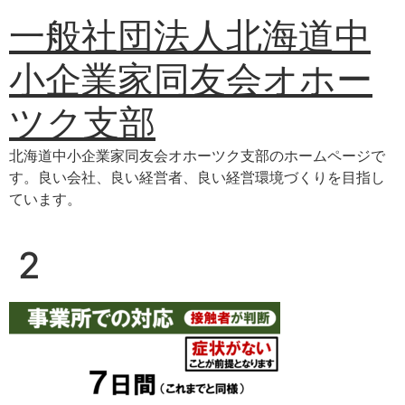
コ
一般社団法人北海道中
ン
テ
小企業家同友会オホー
ン
ツ
ツク支部
に
ス
北海道中小企業家同友会オホーツク支部のホームページで
キ
す。良い会社、良い経営者、良い経営環境づくりを目指し
ッ
ています。
プ
2