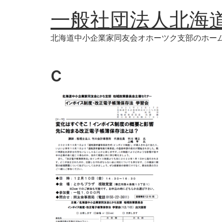
コ
一般社団法人北海
ン
テ
北海道中小企業家同友会オホーツク支部のホー
ン
ツ
に
c
ス
キ
ッ
プ