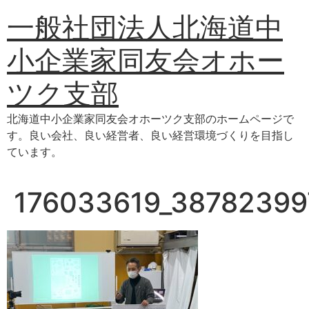
コ
一般社団法人北海道中
ン
テ
小企業家同友会オホー
ン
ツ
ツク支部
に
ス
北海道中小企業家同友会オホーツク支部のホームページで
キ
す。良い会社、良い経営者、良い経営環境づくりを目指し
ッ
ています。
プ
176033619_38782399