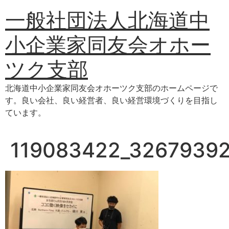
コ
一般社団法人北海道中
ン
テ
小企業家同友会オホー
ン
ツ
ツク支部
に
ス
北海道中小企業家同友会オホーツク支部のホームページで
キ
す。良い会社、良い経営者、良い経営環境づくりを目指し
ッ
ています。
プ
119083422_3267939