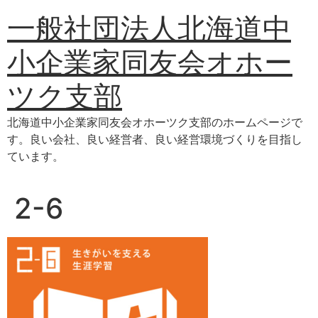
コ
一般社団法人北海道中
ン
テ
小企業家同友会オホー
ン
ツ
ツク支部
に
ス
北海道中小企業家同友会オホーツク支部のホームページで
キ
す。良い会社、良い経営者、良い経営環境づくりを目指し
ッ
ています。
プ
2-6