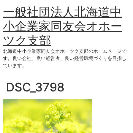
コ
一般社団法人北海道中
ン
テ
小企業家同友会オホー
ン
ツ
ツク支部
に
ス
北海道中小企業家同友会オホーツク支部のホームページで
キ
す。良い会社、良い経営者、良い経営環境づくりを目指し
ッ
ています。
プ
DSC_3798