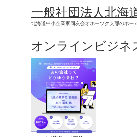
コ
一般社団法人北海
ン
テ
北海道中小企業家同友会オホーツク支部のホー
ン
ツ
に
オンラインビジネ
ス
キ
ッ
プ