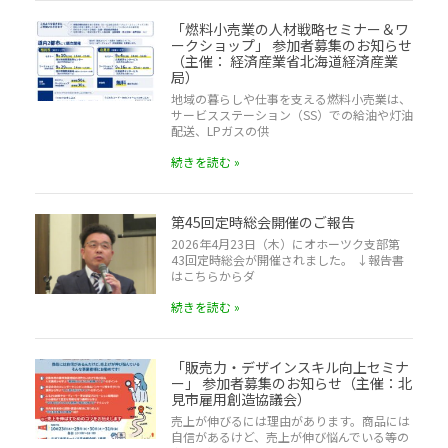
「燃料小売業の人材戦略セミナー＆ワ
ークショップ」 参加者募集のお知らせ
（主催： 経済産業省北海道経済産業
局）
地域の暮らしや仕事を支える燃料小売業は、
サービスステーション（SS）での給油や灯油
配送、LPガスの供
続きを読む »
第45回定時総会開催のご報告
2026年4月23日（木）にオホーツク支部第
43回定時総会が開催されました。 ↓報告書
はこちらからダ
続きを読む »
「販売力・デザインスキル向上セミナ
ー」 参加者募集のお知らせ（主催：北
見市雇用創造協議会）
売上が伸びるには理由があります。商品には
自信があるけど、売上が伸び悩んでいる等の