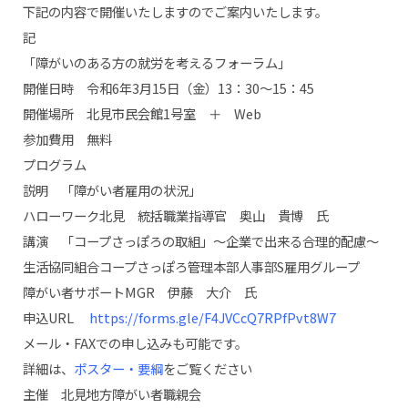
下記の内容で開催いたしますのでご案内いたします。
記
「障がいのある方の就労を考えるフォーラム」
開催日時 令和6年3月15日（金）13：30～15：45
開催場所 北見市民会館1号室 ＋ Web
参加費用 無料
プログラム
説明 「障がい者雇用の状況」
ハローワーク北見 統括職業指導官 奥山 貴博 氏
講演 「コープさっぽろの取組」～企業で出来る合理的配慮～
生活協同組合コープさっぽろ管理本部人事部S雇用グループ
障がい者サポートMGR 伊藤 大介 氏
申込URL
https://forms.gle/F4JVCcQ7RPfPvt8W7
メール・FAXでの申し込みも可能です。
詳細は、
ポスター・要綱
をご覧ください
主催 北見地方障がい者職親会