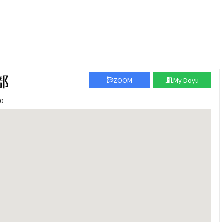
ZOOM
My Doyu
0