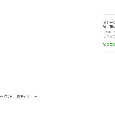
オホー
道（帯
オホー
してみ
続きを読
安全運転管理者による運転者の乗車前後のアルコールチェックが「義務化」されます