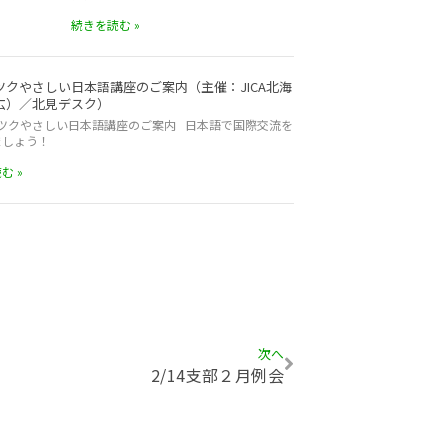
続きを読む »
ツクやさしい日本語講座のご案内（主催：JICA北海
広）／北見デスク）
ツクやさしい日本語講座のご案内 日本語で国際交流を
ましょう！
む »
次へ
2/14支部２月例会