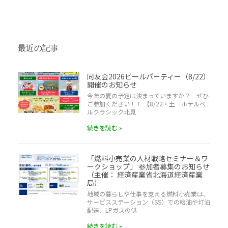
最近の記事
同友会2026ビールパーティー（8/22）
開催のお知らせ
今年の夏の予定は決まっていますか？ ぜひ
ご参加ください！！ 【8/22・土 ホテルベ
ルクラシック北見
続きを読む »
「燃料小売業の人材戦略セミナー＆ワ
ークショップ」 参加者募集のお知らせ
（主催： 経済産業省北海道経済産業
局）
地域の暮らしや仕事を支える燃料小売業は、
サービスステーション（SS）での給油や灯油
配送、LPガスの供
続きを読む »