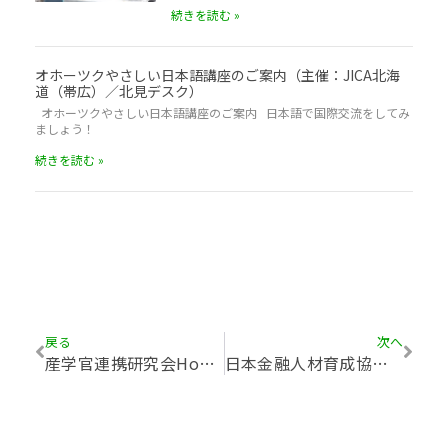
続きを読む »
オホーツクやさしい日本語講座のご案内（主催：JICA北海
道（帯広）／北見デスク）
オホーツクやさしい日本語講座のご案内 日本語で国際交流をしてみ
ましょう！
続きを読む »
戻る
次へ
産学官連携研究会HoPE3月例会のご案内
日本金融人材育成協会会長の森俊彦後援会のご案内（道北あさひかわ支部）