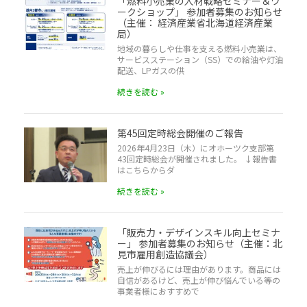
「燃料小売業の人材戦略セミナー＆ワ
ークショップ」 参加者募集のお知らせ
（主催： 経済産業省北海道経済産業
局）
地域の暮らしや仕事を支える燃料小売業は、
サービスステーション（SS）での給油や灯油
配送、LPガスの供
続きを読む »
第45回定時総会開催のご報告
2026年4月23日（木）にオホーツク支部第
43回定時総会が開催されました。 ↓報告書
はこちらからダ
続きを読む »
「販売力・デザインスキル向上セミナ
ー」 参加者募集のお知らせ（主催：北
見市雇用創造協議会）
売上が伸びるには理由があります。商品には
自信があるけど、売上が伸び悩んでいる等の
事業者様におすすめで