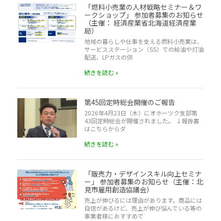
「燃料小売業の人材戦略セミナー＆ワ
ークショップ」 参加者募集のお知らせ
（主催： 経済産業省北海道経済産業
局）
地域の暮らしや仕事を支える燃料小売業は、
サービスステーション（SS）での給油や灯油
配送、LPガスの供
続きを読む »
第45回定時総会開催のご報告
2026年4月23日（木）にオホーツク支部第
43回定時総会が開催されました。 ↓報告書
はこちらからダ
続きを読む »
「販売力・デザインスキル向上セミナ
ー」 参加者募集のお知らせ（主催：北
見市雇用創造協議会）
売上が伸びるには理由があります。商品には
自信があるけど、売上が伸び悩んでいる等の
事業者様におすすめで